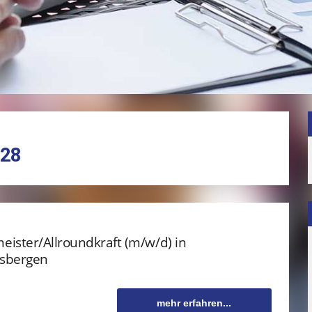
628
ister/Allroundkraft (m/w/d) in
sbergen
mehr erfahren...