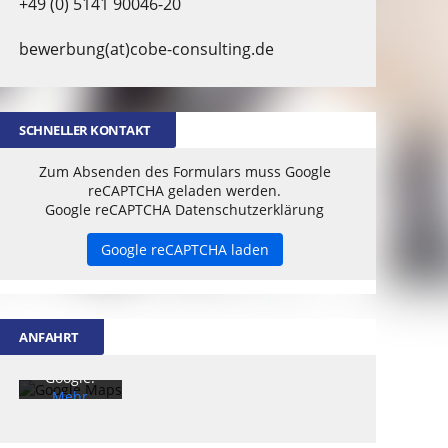
+49 (0) 5141 90046-20
bewerbung(at)cobe-consulting.de
SCHNELLER KONTAKT
Zum Absenden des Formulars muss Google
reCAPTCHA geladen werden.
Google reCAPTCHA Datenschutzerklärung
Mit dem
Laden der
Google reCAPTCHA laden
Karte
akzeptiere
n Sie die
Datenschu
ANFAHRT
tzerklärun
g von
Google.
Mehr
erfahren