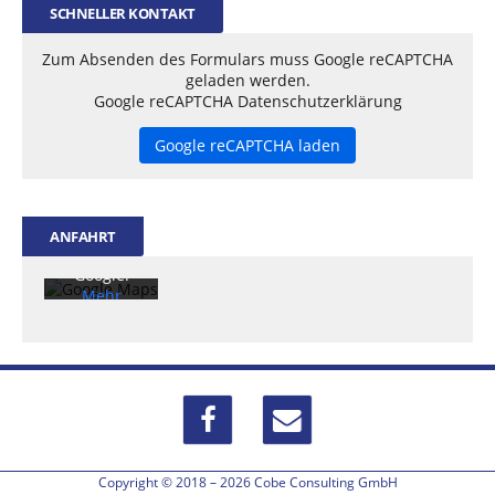
SCHNELLER KONTAKT
Zum Absenden des Formulars muss Google reCAPTCHA
geladen werden.
Google reCAPTCHA Datenschutzerklärung
Mit dem
Laden der
Google reCAPTCHA laden
Karte
akzeptiere
n Sie die
Datenschu
tzerklärun
ANFAHRT
g von
Google.
Mehr
erfahren
Karte
laden
Google
Maps immer
entsperren
Copyright © 2018 – 2026 Cobe Consulting GmbH